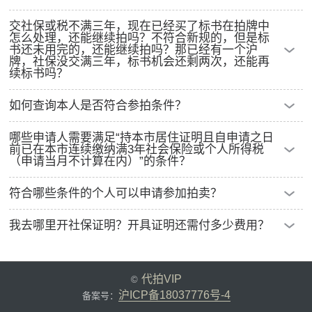
影响，我们从以下3个方面来了解一下具
查看详情
代拍沪牌为什么要选择有经验的拍手？小编参加拍牌是从
交社保或税不满三年，现在已经买了标书在拍牌中
怎么处理，还能继续拍吗？不符合新规的，但是标
2014年开始的，说起来，当年沪牌拍牌，上海国际商品拍卖
书还未用完的，还能继续拍吗？那已经有一个沪
牌，社保没交满三年，标书机会还剩两次，还能再
有限公司（以下简称：国拍公司）提供的沪牌拍牌官方软件
续标书吗？
还是需要安装的桌面端软件（也就是1个exe格式的安装包，
标书有效期内可继续参拍，有效期过后，建议谨慎核实确认
如何查询本人是否符合参拍条件？
安装过后，拍牌当天就可以参加拍牌了），如果当时申请过
自身条件是否与《规定》相符后，再行申请参拍。
查看详情
标书的朋友都知道，在现场申请标书的时候，还会发张软件
请登录“上海交通网”（jtw.sh.gov.cn）具体链接和窗口或者具
哪些申请人需要满足“持本市居住证明且自申请之日
前已在本市连续缴纳满3年社会保险或个人所得税
光盘，从2015年6月开始到2020年12月flash版本拍牌软件终
体网站（chepai.alltobid.com）查询是否符合参拍条件，或
（申请当月不计算在内）”的条件？
止，国拍公司升级拍牌软件为在线的网页版本（当时采用的
者根据不同情况直接登录以下网站查询：1、查询持《上海
包括持有效《上海市居住证》的非本市户籍人员和持有效
符合哪些条件的个人可以申请参加拍卖？
是flash技术），从2021年1月开始，国拍公司升级拍牌软件
市居住证》是否有效：上海市民信息服务网
《上海市海外人才居住证》的港澳台、华侨及外籍人员。该
（一）本市户籍，或者持本市居住证明且自申请之日前已在
为在线的H5版本（就是目前大家拍牌使用的拍牌软件1.0.3
（www.962222.net/ ）；2、查询缴纳社会保险信息：上海
我去哪里开社保证明？开具证明还需付多少费用？
类申请人可以自行选择满足缴纳社会保险的条件或者满足缴
本市连续缴纳满3年社会保险或个人所得税（申请当月不计
到1.3.3版本），截至2022年10月1.3.3版本。国拍公司的拍
社会保险服务网
请先确认是否符合连续缴纳满三年的资格条件及其它条件，
纳个人所得税的条件。若携带个人所得税纸质缴纳清单至现
算在内）；（二）未持有客车额度证明；（三）未拥有使用
牌软件，是根据情况，有时候1个月升级1次，有时候半年也
（www.12333sh.gov.cn/sbsjb/wzb/226.jsp）；3、查询缴纳
若符合，只需携带有效的身份证、居住证、驾驶证等至最近
场，则对该条件进行信息核实；若未携带个人所得税纸质缴
代拍VIP
©
客车额度注册登记的机动车；（四）持有效的机动车驾驶
不升级，这个是国拍公司提供的拍卖软件的更新迭代。
个人所得税信息：上海市个人网上办税应用平台
查看
沪ICP备18037776号-4
的网点办理，签署承诺书，无需自行开具证明，我们将通过
备案号：
纳清单至现场的，则默认核实缴纳社会保险条件。请务必确
详情
证；（五）自申请之日前1年内不存在相关道路交通安全违
（gr.tax.sh.gov.cn）；
查看详情