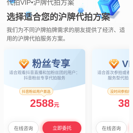
代拍VIP•沪牌代拍方案
选择适合您的沪牌代拍方案
我们为不同沪牌拍牌需求的朋友提供了经济、适
用的沪牌代拍服务方案。
粉丝专享
V
适合观看抖音直播和加粉丝团的用户：
适合首次参拍或者
抖音粉丝专享代拍服务
服务型代拍，
抖音粉丝用户首选
没时间参拍用
2588
38
元
立即委托
在线咨询
在线咨询