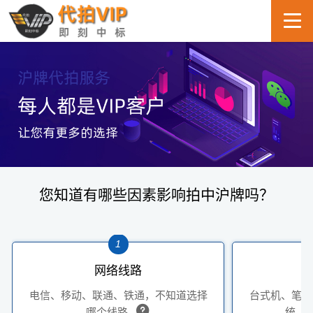
您知道有哪些因素影响拍中沪牌吗？
1
网络线路
电信、移动、联通、铁通，不知道选择
台式机、笔记
哪个线路
统、